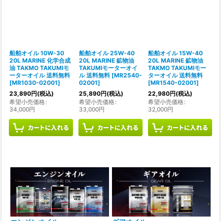
並び順
:
絞り込む
船舶オイル 10W-30
船舶オイル 25W-40
船舶オイル 15W-40
20L MARINE 化学合成
20L MARINE 鉱物油
20L MARINE 鉱物油
油 TAKMO TAKUMIモ
TAKUMIモーターオイ
TAKMO TAKUMIモー
ーターオイル 送料無料
ル 送料無料
[
MR2540-
ターオイル 送料無料
[
MR1030-02001
]
02001
]
[
MR1540-02001
]
23,890
円
(税込)
25,890
円
(税込)
22,980
円
(税込)
希望小売価格
:
希望小売価格
:
希望小売価格
:
34,000
円
33,000
円
32,000
円