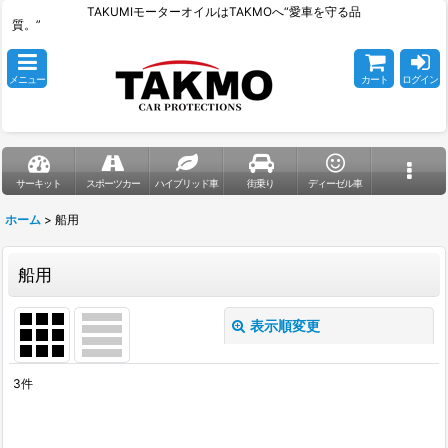
TAKUMIモーターオイルはTAKMOへ“愛車を守る品
質。”
メニュー
カート
ログイン
サーキット
スポーツカー
ハイブリッド車
街乗り
ディーゼル車
ホーム
>
船用
船用
表示順変更
閉じる
3
件
表示数
: