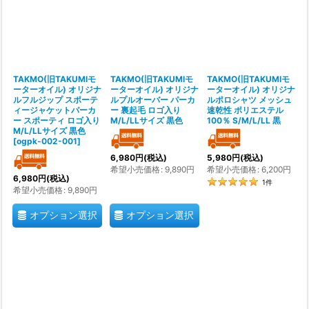
TAKMO(旧TAKUMIモ
TAKMO(旧TAKUMIモ
TAKMO(旧TAKUMIモ
ーターオイル) オリジナ
ーターオイル) オリジナ
ーターオイル) オリジナ
ルフルジップ スポーテ
ルプルオーバー パーカ
ルポロシャツ メッシュ
ィージャケットパーカ
ー 裏起毛 ロゴ入り
速乾性 ポリエステル
ー スポーティ ロゴ入り
M/L/LLサイズ 黒色
100％ S/M/L/LL 黒
M/L/LLサイズ 黒色
[
ogpk-002-001
]
6,980
円
(税込)
5,980
円
(税込)
希望小売価格
:
9,890
円
希望小売価格
:
6,200
円
6,980
円
(税込)
1
件
希望小売価格
:
9,890
円
オプション選択
オプション選択