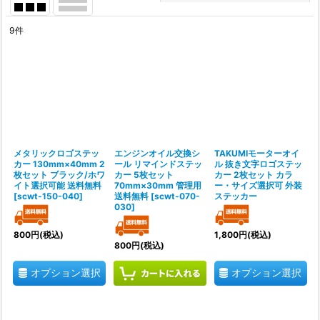
閉じる
9
件
表示数
:
並び順
:
絞り込む
メタリックロゴステッ
エンジンオイル交換シ
TAKUMIモーターオイ
カー 130mm×40mm 2
ール リマインドステッ
ル 抜き文字ロゴステッ
枚セット ブラック/ホワ
カー 5枚セット
カー 2枚セット カラ
イト選択可能 送料無料
70mm×30mm 管理用
ー・サイズ選択可 外装
[
scwt-150-040
]
送料無料
[
scwt-070-
ステッカー
030
]
800
円
(税込)
1,800
円
(税込)
800
円
(税込)
オプション選択
オプション選択