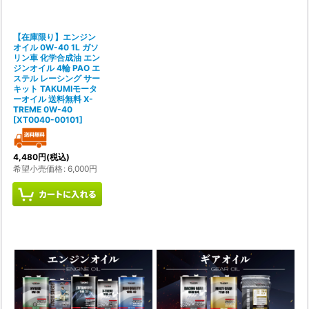
【在庫限り】エンジン
オイル 0W-40 1L ガソ
リン車 化学合成油 エン
ジンオイル 4輪 PAO エ
ステル レーシング サー
キット TAKUMIモータ
ーオイル 送料無料 X-
TREME 0W-40
[
XT0040-00101
]
4,480
円
(税込)
希望小売価格
:
6,000
円