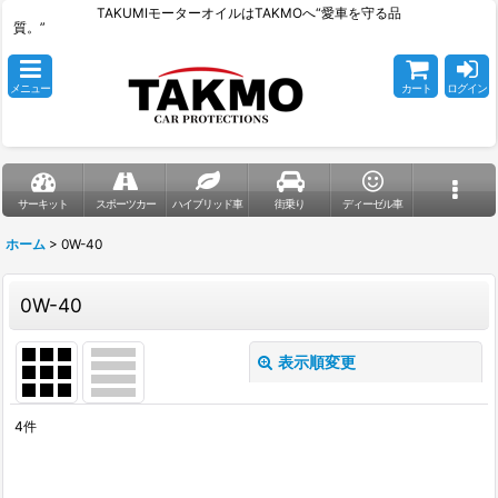
TAKUMIモーターオイルはTAKMOへ“愛車を守る品
質。”
メニュー
カート
ログイン
サーキット
スポーツカー
ハイブリッド車
街乗り
ディーゼル車
ホーム
>
0W-40
0W-40
表示順変更
閉じる
4
件
表示数
: