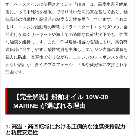
す。ベースオイルに使用されている「HIVI」は、高度水素分解精
製によって不純物を極限まで取り除いた高品質な基油であり、極
低温時の流動性と高温時の粘度安定性を両立しています。これに
より、エンジン始動時の摩耗（ドライスタート）を防ぎつつ、全
開走行が続くサーキットや海上での過酷な負荷状況下でも、強固
な油膜を維持します。また、CI-4規格相当の性能により、高負荷
運転時に発生しやすい酸性物質を中和し、エンジン内部の腐食を
強力に防止。長寿命でありながら、エンジンのレスポンスを損な
わない設計が、多くのプロフェッショナルや愛好家に支持される
理由です。
【完全解説】船舶オイル 10W-30
MARINE が選ばれる理由
1. 高温・高回転域における圧倒的な油膜保持能力
と粘度安定性