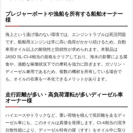
プレジャーボートや漁船を所有する船舶オーナー
様
海上という逃げ場のない環境では、エンジントラブルは死活問題
です。船舶用エンジンは常に高い負荷がかかり続けるため、自動
車用オイル以上の耐熱性と防錆性が求められます。本製品は
JASO SL-CI-4相当の規格をクリアしており、海水の影響による腐
食や、過酷な稼働状況下での摩耗を強力に防ぎます。ガソリン・
ディーゼル兼用であるため、複数の機材を所有している場合で
も、オイルの在庫を一本化できるメリットがあります。
走行距離が多い・高負荷運転が多いディーゼル車
オーナー様
ハイエースやトラックなど、重い荷物を積んで長距離を走るディ
ーゼル車にも、このオイルは真価を発揮します。CI-4相当の清浄
分散性能により、ディーゼル特有の煤（すす）をオイル中に取り