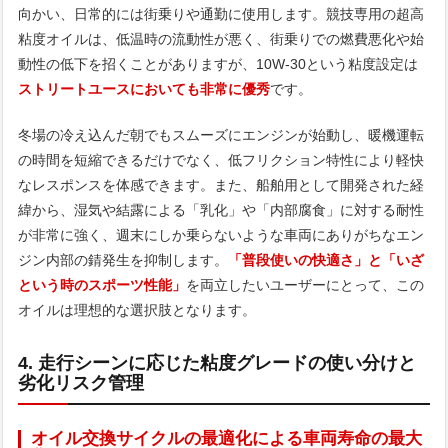
向かい、日常的には街乗りや通勤に使用します。競技専用の超高
粘度オイルは、低温時の流動性が悪く、街乗りでの燃費悪化や始
動性の低下を招くことがありますが、10W-30という粘度設定は
ストリートユースにおいても非常に優秀
です。
冬場の冷え込んだ朝でもスムーズにエンジンが始動し、暖機運転
の時間を短縮できるだけでなく、低フリクション特性により軽快
なレスポンスを体感できます。また、船舶用として開発された経
緯から、湿気や結露による「乳化」や「内部腐食」に対する耐性
が非常に強く、週末にしか乗らないような車両にありがちなエン
ジン内部の錆発生を抑制します。
「普段使いの快適さ」と「いざ
という時のスポーツ性能」
を両立したいユーザーにとって、この
オイルは理想的な選択肢となります。
4. 走行シーンに応じた粘度グレードの使い分けと
劣化リスク管理
オイル交換サイクルの最適化による車両寿命の最大