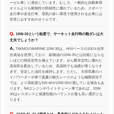
ーゼル車）に適合しています。むしろ、一般的な自動車用
オイルよりも耐熱性や防錆性に優れているため、スポーツ
走行車や多走行車、湿気の多い環境で使用されるお車には
非常におすすめのオイルです。
10W-30という粘度で、サーキット走行時の熱ダレは大
丈夫でしょうか？
TAKMOのMARINE 10W-30は、HIVIベースの100％化学
合成油を使用しており、鉱物油の10W-30とは比較にならな
いほどの熱安定性を備えています。せん断安定性に優れた
添加剤を配合しているため、高温時でも油膜が薄くなりす
ぎず、安定した油圧を維持します。ただし、大排気量のハ
イパワーターボ車で真夏の耐久レースのような極限状況下
では、より高粘度な5W-40や10W-60が適している場合もあ
ります。NAエンジンやライトチューン車であれば、10W-
30はレスポンスと保護性能のバランスが最も良い選択とな
ります。