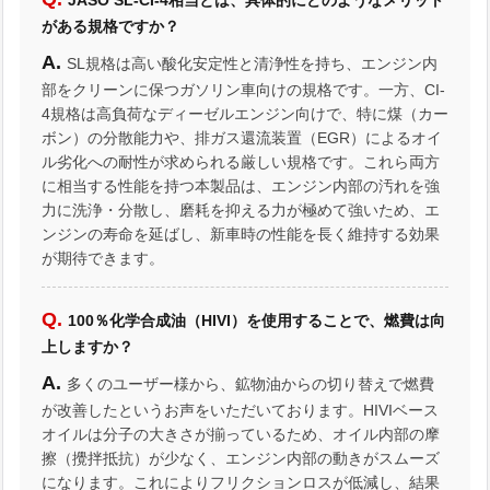
JASO SL-CI-4相当とは、具体的にどのようなメリット
がある規格ですか？
SL規格は高い酸化安定性と清浄性を持ち、エンジン内
部をクリーンに保つガソリン車向けの規格です。一方、CI-
4規格は高負荷なディーゼルエンジン向けで、特に煤（カー
ボン）の分散能力や、排ガス還流装置（EGR）によるオイ
ル劣化への耐性が求められる厳しい規格です。これら両方
に相当する性能を持つ本製品は、エンジン内部の汚れを強
力に洗浄・分散し、磨耗を抑える力が極めて強いため、エ
ンジンの寿命を延ばし、新車時の性能を長く維持する効果
が期待できます。
100％化学合成油（HIVI）を使用することで、燃費は向
上しますか？
多くのユーザー様から、鉱物油からの切り替えで燃費
が改善したというお声をいただいております。HIVIベース
オイルは分子の大きさが揃っているため、オイル内部の摩
擦（攪拌抵抗）が少なく、エンジン内部の動きがスムーズ
になります。これによりフリクションロスが低減し、結果