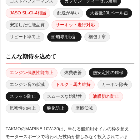
コストパフォーマンス
ガソリン・ディーゼル兼用
JASO SL-CI-4相当
配送が早い
大容量20Lペール缶
安定した性能品質
サーキット走行対応
リピート率向上
船舶専用設計
梱包丁寧
こんな期待を込めて
エンジン保護性能向上
燃費改善
熱安定性の確保
エンジン音の低減
トルク・馬力維持
カーボン除去
スラッジ防止
スムーズな始動性
油膜切れ防止
気密性の向上
酸化防止
摩擦低減
TAKMOのMARINE 10W-30は、単なる船舶用オイルの枠を超え、
モータースポーツで培われた技術が惜しみなく投入されていま