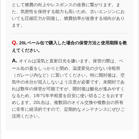
として燃費の向上やレスポンスの改善に繋がります。ま
た、気密性を保持する能力も高いため、古いエンジンにお
いても圧縮圧力が回復し、燃費効率が改善する傾向があり
ます。
20Lペール缶で購入した場合の保管方法と使用期限を教
えてください。
オイルは湿気と直射日光を嫌います。保管の際は、ペ
ール缶の蓋をしっかりと閉め、温度変化の少ない冷暗所
（ガレージ内など）に置いてください。特に開封後は、空
気中の水分が混入しないよう注意が必要です。未開封であ
れば数年の保管が可能ですが、開封後は酸化が進みやすく
なるため、1年?1年半程度を目安に使い切ることをおすす
めします。20L缶は、複数回のオイル交換や複数台の所有
に非常に経済的ですので、定期的なメンテナンスにぜひご
活用ください。