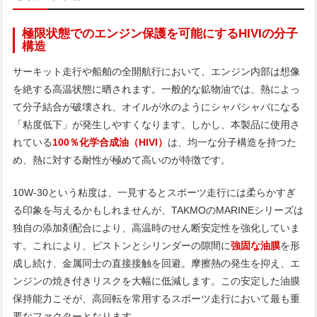
極限状態でのエンジン保護を可能にするHIVIの分子
構造
サーキット走行や船舶の全開航行において、エンジン内部は想像
を絶する高温状態に晒されます。一般的な鉱物油では、熱によっ
て分子結合が破壊され、オイルが水のようにシャバシャバになる
「粘度低下」が発生しやすくなります。しかし、本製品に使用さ
れている
100％化学合成油（HIVI）
は、均一な分子構造を持つた
め、熱に対する耐性が極めて高いのが特徴です。
10W-30という粘度は、一見するとスポーツ走行には柔らかすぎ
る印象を与えるかもしれませんが、TAKMOのMARINEシリーズは
独自の添加剤配合により、高温時のせん断安定性を強化していま
す。これにより、ピストンとシリンダーの隙間に
強固な油膜
を形
成し続け、金属同士の直接接触を回避。摩擦熱の発生を抑え、エ
ンジンの焼き付きリスクを大幅に低減します。この安定した油膜
保持能力こそが、高回転を常用するスポーツ走行において最も重
要なファクターとなります。