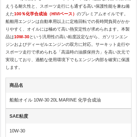
えうる耐久性と、スポーツ走行にも通ずる高い保護性能を兼ね備
えた
100％化学合成油（HIVIベース）
のプレミアムオイルです。
船舶用エンジンは自動車用以上に定格回転での長時間負荷がかか
りやすく、オイルには極めて高い熱安定性が求められます。本製
品は
10W-30
という汎用性の高い粘度設定ながら、ガソリンエン
ジンおよびディーゼルエンジンの双方に対応。サーキット走行や
スポーツ走行で求められる「高温時の油膜保持力」を高い次元で
実現しており、過酷な使用環境下でもエンジン内部を確実に保護
します。
商品名
船舶オイル 10W-30 20L MARINE 化学合成油
SAE粘度
10W-30