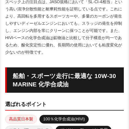
スペック上の注目点は、JASO規格において「SL-CI-4相当」とい
う高い清浄分散性能と耐摩耗性能を証明している点です。これに
より、高回転を多用するスポーツカーや、多量のカーボンが発生
しやすいディーゼルエンジンにおいても、スラッジの発生を抑制
し、エンジン内部を常にクリーンに保つことが可能です。また、
HIVIベースの化学合成油は鉱物油と比較して分子構造が均一であ
るため、酸化安定性に優れ、長期間の使用においても粘度変化が
少ないのが特徴です。
船舶・スポーツ走行に最適な 10W-30
MARINE 化学合成油
選ばれるポイント
高品質日本製
100％化学合成油(HIVI)