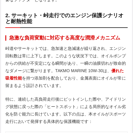
2. サーキット・峠走行でのエンジン保護シナリオ
と耐熱性能
急激な負荷変動に対応する高度な潤滑メカニズム
峠道やサーキットでは、急加速と急減速が繰り返され、エンジン
回転数は常に上下します。このような状況下では、オイルポンプ
からの供給が不安定になる瞬間があり、一瞬の油膜切れが致命的
なダメージに繋がります。TAKMO MARINE 10W-30は、
優れた
吸着性能
を持つ添加剤を配合しており、金属表面にオイルが常に
留まるよう設計されています。
特に、連続した高負荷走行後にピットインした際や、アイドリン
グ状態に戻った際の「ヒートスポット」による局所的なオイル劣
化を防ぐ能力に長けています。以下の点は、本オイルがスポーツ
走行において発揮する具体的な保護機能です：