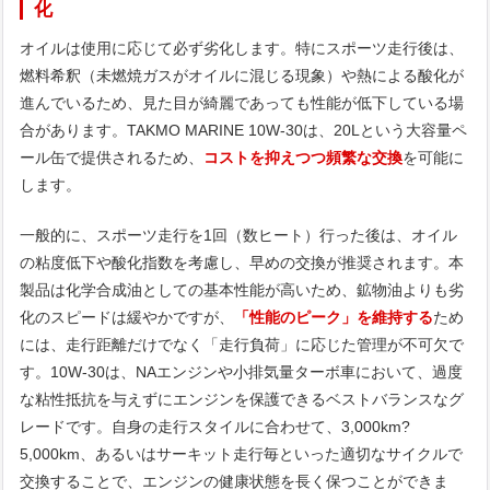
化
オイルは使用に応じて必ず劣化します。特にスポーツ走行後は、
燃料希釈（未燃焼ガスがオイルに混じる現象）や熱による酸化が
進んでいるため、見た目が綺麗であっても性能が低下している場
合があります。TAKMO MARINE 10W-30は、20Lという大容量ペ
ール缶で提供されるため、
コストを抑えつつ頻繁な交換
を可能に
します。
一般的に、スポーツ走行を1回（数ヒート）行った後は、オイル
の粘度低下や酸化指数を考慮し、早めの交換が推奨されます。本
製品は化学合成油としての基本性能が高いため、鉱物油よりも劣
化のスピードは緩やかですが、
「性能のピーク」を維持する
ため
には、走行距離だけでなく「走行負荷」に応じた管理が不可欠で
す。10W-30は、NAエンジンや小排気量ターボ車において、過度
な粘性抵抗を与えずにエンジンを保護できるベストバランスなグ
レードです。自身の走行スタイルに合わせて、3,000km?
5,000km、あるいはサーキット走行毎といった適切なサイクルで
交換することで、エンジンの健康状態を長く保つことができま