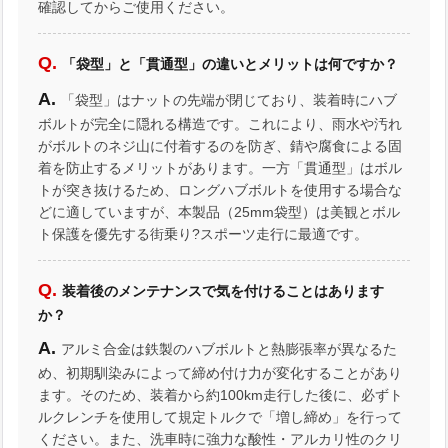
確認してからご使用ください。
「袋型」と「貫通型」の違いとメリットは何ですか？
「袋型」はナットの先端が閉じており、装着時にハブ
ボルトが完全に隠れる構造です。これにより、雨水や汚れ
がボルトのネジ山に付着するのを防ぎ、錆や腐食による固
着を防止するメリットがあります。一方「貫通型」はボル
トが突き抜けるため、ロングハブボルトを使用する場合な
どに適していますが、本製品（25mm袋型）は美観とボル
ト保護を優先する街乗り?スポーツ走行に最適です。
装着後のメンテナンスで気を付けることはあります
か？
アルミ合金は鉄製のハブボルトと熱膨張率が異なるた
め、初期馴染みによって締め付け力が変化することがあり
ます。そのため、装着から約100km走行した後に、必ずト
ルクレンチを使用して規定トルクで「増し締め」を行って
ください。また、洗車時に強力な酸性・アルカリ性のクリ