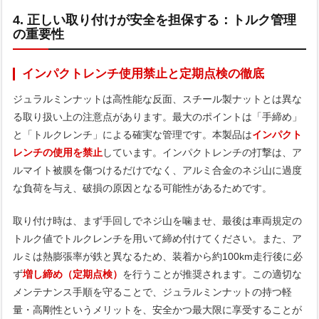
4. 正しい取り付けが安全を担保する：トルク管理
の重要性
インパクトレンチ使用禁止と定期点検の徹底
ジュラルミンナットは高性能な反面、スチール製ナットとは異な
る取り扱い上の注意点があります。最大のポイントは「手締め」
と「トルクレンチ」による確実な管理です。本製品は
インパクト
レンチの使用を禁止
しています。インパクトレンチの打撃は、ア
ルマイト被膜を傷つけるだけでなく、アルミ合金のネジ山に過度
な負荷を与え、破損の原因となる可能性があるためです。
取り付け時は、まず手回しでネジ山を噛ませ、最後は車両規定の
トルク値でトルクレンチを用いて締め付けてください。また、ア
ルミは熱膨張率が鉄と異なるため、装着から約100km走行後に必
ず
増し締め（定期点検）
を行うことが推奨されます。この適切な
メンテナンス手順を守ることで、ジュラルミンナットの持つ軽
量・高剛性というメリットを、安全かつ最大限に享受することが