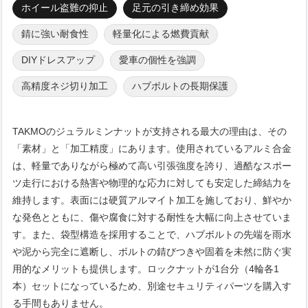
ホイール盗難の抑止
足元の引き締め効果
錆に強い耐食性
軽量化による燃費貢献
DIYドレスアップ
愛車の個性を強調
高精度ネジ切り加工
ハブボルトの長期保護
TAKMOのジュラルミンナットが支持される最大の理由は、その
「素材」と「加工精度」にあります。使用されているアルミ合金
は、軽量でありながら極めて高い引張強度を誇り、過酷なスポー
ツ走行における熱害や物理的な応力に対しても安定した締結力を
維持します。表面には硬質アルマイト加工を施しており、鮮やか
な発色とともに、傷や腐食に対する耐性を大幅に向上させていま
す。また、袋型構造を採用することで、ハブボルトの先端を雨水
や泥から完全に遮断し、ボルトの錆びつきや固着を未然に防ぐ実
用的なメリットも提供します。ロックナットが1台分（4輪各1
本）セットになっているため、別途セキュリティパーツを購入す
る手間もありません。