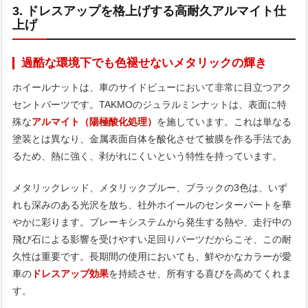
3. ドレスアップを格上げする高耐久アルマイト仕
上げ
過酷な環境下でも色褪せないメタリックの輝き
ホイールナットは、車のサイドビューにおいて非常に目立つアク
セントパーツです。TAKMOのジュラルミンナットは、表面に特
殊な
アルマイト（陽極酸化処理）
を施しています。これは単なる
塗装とは異なり、金属表面自体を酸化させて被膜を作る手法であ
るため、熱に強く、剥がれにくいという特性を持っています。
メタリックレッド、メタリックブルー、ブラックの3色は、いず
れも深みのある光沢を放ち、社外ホイールのセンターパートを華
やかに彩ります。ブレーキシステムから発生する熱や、走行中の
飛び石による影響を受けやすい足回りパーツだからこそ、この耐
久性は重要です。長期間の使用においても、鮮やかなカラーが愛
車の
ドレスアップ効果
を持続させ、所有する喜びを高めてくれま
す。