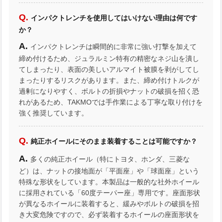
インパクトレンチを使用してはいけない理由は何です
か？
インパクトレンチは瞬間的に非常に強い打撃を加えて
締め付けるため、ジュラルミン特有の精密なネジ山を潰し
てしまったり、表面の美しいアルマイト被膜を剥がしてし
まったりするリスクがあります。また、締め付けトルクが
過剰になりやすく、ボルトの折損やナットの破損を招く恐
れがあるため、TAKMOでは手作業による丁寧な取り付けを
強く推奨しています。
純正ホイールにそのまま装着することは可能ですか？
多くの純正ホイール（特にトヨタ、ホンダ、三菱な
ど）は、ナットの接地面が「平面座」や「球面座」という
特殊な形状をしています。本製品は一般的な社外ホイール
に採用されている「60度テーパー座」専用です。座面形状
が異なるホイールに装着すると、緩みやボルトの破損を招
き大変危険ですので、必ず装着するホイールの座面形状を