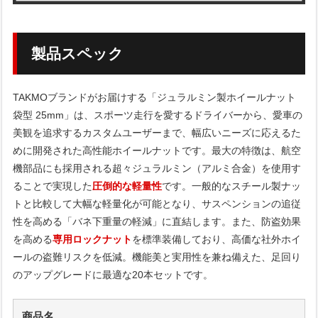
製品スペック
TAKMOブランドがお届けする「ジュラルミン製ホイールナット
袋型 25mm」は、スポーツ走行を愛するドライバーから、愛車の
美観を追求するカスタムユーザーまで、幅広いニーズに応えるた
めに開発された高性能ホイールナットです。最大の特徴は、航空
機部品にも採用される超々ジュラルミン（アルミ合金）を使用す
ることで実現した
圧倒的な軽量性
です。一般的なスチール製ナッ
トと比較して大幅な軽量化が可能となり、サスペンションの追従
性を高める「バネ下重量の軽減」に直結します。また、防盗効果
を高める
専用ロックナット
を標準装備しており、高価な社外ホイ
ールの盗難リスクを低減。機能美と実用性を兼ね備えた、足回り
のアップグレードに最適な20本セットです。
商品名