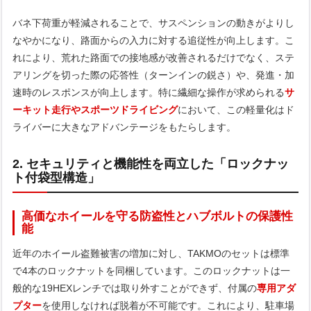
バネ下荷重が軽減されることで、サスペンションの動きがよりし
なやかになり、路面からの入力に対する追従性が向上します。こ
れにより、荒れた路面での接地感が改善されるだけでなく、ステ
アリングを切った際の応答性（ターンインの鋭さ）や、発進・加
速時のレスポンスが向上します。特に繊細な操作が求められる
サ
ーキット走行やスポーツドライビング
において、この軽量化はド
ライバーに大きなアドバンテージをもたらします。
2. セキュリティと機能性を両立した「ロックナッ
ト付袋型構造」
高価なホイールを守る防盗性とハブボルトの保護性
能
近年のホイール盗難被害の増加に対し、TAKMOのセットは標準
で4本のロックナットを同梱しています。このロックナットは一
般的な19HEXレンチでは取り外すことができず、付属の
専用アダ
プター
を使用しなければ脱着が不可能です。これにより、駐車場