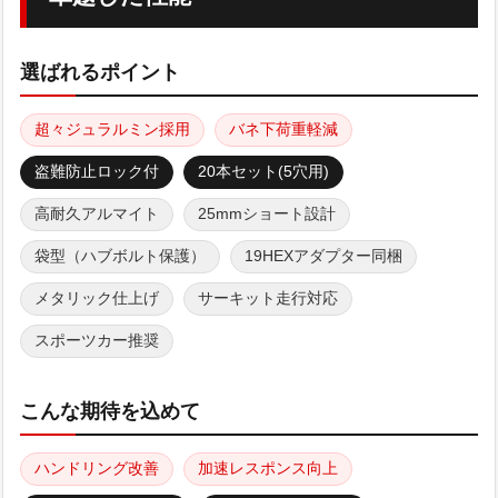
選ばれるポイント
超々ジュラルミン採用
バネ下荷重軽減
盗難防止ロック付
20本セット(5穴用)
高耐久アルマイト
25mmショート設計
袋型（ハブボルト保護）
19HEXアダプター同梱
メタリック仕上げ
サーキット走行対応
スポーツカー推奨
こんな期待を込めて
ハンドリング改善
加速レスポンス向上