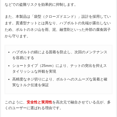
などでの盗難リスクを効果的に抑制します。
また、本製品は「袋型（クローズドエンド）」設計を採用してい
ます。貫通型ナットとは異なり、ハブボルトの先端が露出しない
ため、ボルトのネジ山を雨、泥、融雪剤といった外部の腐食因子
から守ります。
ハブボルトの錆による固着を防止し、次回のメンテナンス
を容易にする
ショートタイプ（25mm）により、ナットの突出を抑えス
タイリッシュな外観を実現
高精度なネジ切りにより、ボルトへのスムーズな装着と確
実なトルク伝達を保証
このように、
安全性と実用性
を高次元で融合させている点が、多
くのユーザーに選ばれる理由です。