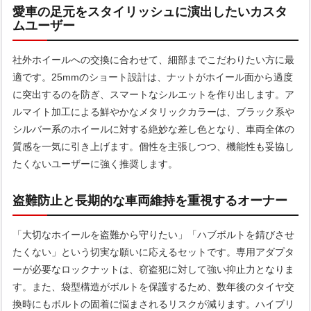
愛車の足元をスタイリッシュに演出したいカスタ
ムユーザー
社外ホイールへの交換に合わせて、細部までこだわりたい方に最
適です。25mmのショート設計は、ナットがホイール面から過度
に突出するのを防ぎ、スマートなシルエットを作り出します。ア
ルマイト加工による鮮やかなメタリックカラーは、ブラック系や
シルバー系のホイールに対する絶妙な差し色となり、車両全体の
質感を一気に引き上げます。個性を主張しつつ、機能性も妥協し
たくないユーザーに強く推奨します。
盗難防止と長期的な車両維持を重視するオーナー
「大切なホイールを盗難から守りたい」「ハブボルトを錆びさせ
たくない」という切実な願いに応えるセットです。専用アダプタ
ーが必要なロックナットは、窃盗犯に対して強い抑止力となりま
す。また、袋型構造がボルトを保護するため、数年後のタイヤ交
換時にもボルトの固着に悩まされるリスクが減ります。ハイブリ