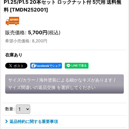
P1.25/P1.5 20本セット ロックナット付 5穴用 送料無
料
[
TMDN252001
]
販売価格
:
5,700
円
(税込)
希望小売価格
:
8,200
円
在庫あり
Facebookでシェア
サイズ/カラー
/
海外塗装による細かなキズがあります
/
サイズ間違いの返品交換
を選択してください
数量
:
返品特約に関する重要事項